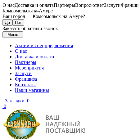
О нас
Доставка и оплата
Партнеры
Вопрос-ответ
Заслуги
Франши
Комсомольск-на-Амуре
Ваш город —
Комсомольск-на-Амуре
?
Заказать обратный звонок
Меню
Акции и спецпредложения
О нас
Доставка и оплата
Партнеры
Мероприятия
Заслуги
Франшиза
Контакты
Наши магазины
Закладки
0
0