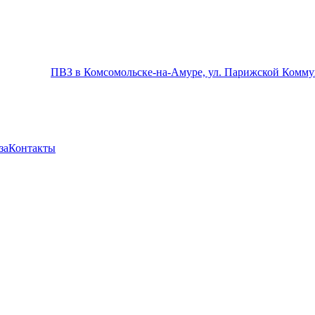
ПВЗ в Комсомольске-на-Амуре, ул. Парижской Комму
за
Контакты