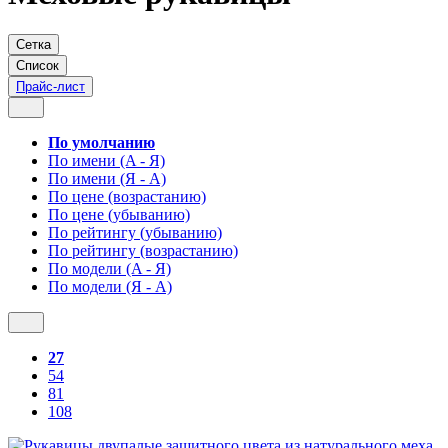
Сетка
Список
Прайс-лист
По умолчанию
По имени (A - Я)
По имени (Я - A)
По цене (возрастанию)
По цене (убыванию)
По рейтингу (убыванию)
По рейтингу (возрастанию)
По модели (A - Я)
По модели (Я - A)
27
54
81
108