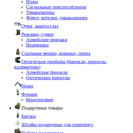
Ножи
Сигнальные приспособления
Умывальники
Фляги, котелки, умывальники
Очки, защита глаз
Рюкзаки, сумки
Армейские рюкзаки
Вещмешки
Спальные мешки, коврики, пенка
Оптические приборы (бинокли, прицелы,
калиматоры)
Армейские бинокли
Оптические прицелы
Ножи
Фонари
Керосиновые
Подарочные товары
Брелки
Штофы подарочные для спиртного
Наборы подарочные