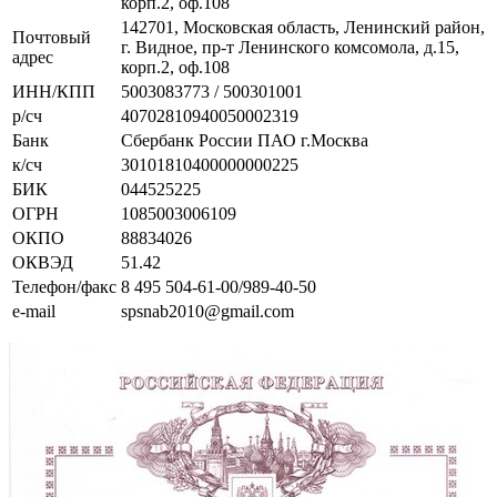
корп.2, оф.108
142701, Московская область, Ленинский район,
Почтовый
г. Видное, пр-т Ленинского комсомола, д.15,
адрес
корп.2, оф.108
ИНН/КПП
5003083773 / 500301001
р/сч
40702810940050002319
Банк
Сбербанк России ПАО г.Москва
к/сч
30101810400000000225
БИК
044525225
ОГРН
1085003006109
ОКПО
88834026
ОКВЭД
51.42
Телефон/факс
8 495 504-61-00/989-40-50
e-mail
spsnab2010@gmail.com