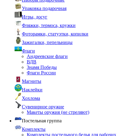
Упаковка подарочная
Игры, досуг
Фляжки, термоса, кружки
Фоторамки, статуэтки, копилки
Зажигалки, пепельницы
Флаги
Андреевские флаги
ВДВ
Знамя Победы
Флаги России
Магниты
Наклейки
Хохлома
Сувенирное оружие
Макеты оружия (не стреляют)
Постельная группа
Комплекты
Комплекты постельного белья для рабочих