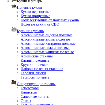
Кухни и утварь
Полевые кухни
Кухни переносные
Кухни прицепные
Комплектующие от полевых кухонь
Полевые кухни на СВО
Кухонная утварь
Алюминиевые бидоны полевые
Алюминиевые вилки полевые
Алюминиевые кастрюли полевые
Алюминиевые ложки полевые
Алюминиевые чайники полевые
Армейские стаканы
Казаны походные
Кружки полевые
Наборы полевых стаканов
Тарелки, миски
Термосы полевые
Сопутствующие товары
Генераторы
Канистры
Саперные лопаты
Столы
Тазы оцинкованные