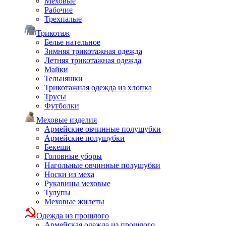
Меховые
Рабочие
Трехпалые
Трикотаж
Белье нательное
Зимняя трикотажная одежда
Летняя трикотажная одежда
Майки
Тельняшки
Трикотажная одежда из хлопка
Трусы
Футболки
Меховые изделия
Армейские овчинные полушубки
Армейские полушубки
Бекеши
Головные уборы
Нагольные овчинные полушубки
Носки из меха
Рукавицы меховые
Тулупы
Меховые жилеты
Одежда из прошлого
Армейская одежда из прошлого