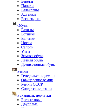
Береты
Папахи
Балаклавы
Афганки
Бескозырки
Обувь
Бахилы
Ботинки
Валенки
Носки
Сапоги
Унты
Зимняя обувь
Летняя обувь
Демисезонная обувь
Ремни
Генеральские ремни
Офицерские ремни
Ремни СССР
Солдатские ремни
Рукавицы, перчатки
Брезентовые
Двупалые