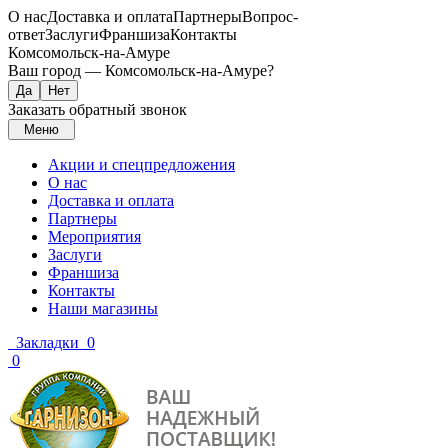
О нас
Доставка и оплата
Партнеры
Вопрос-
ответ
Заслуги
Франшиза
Контакты
Комсомольск-на-Амуре
Ваш город —
Комсомольск-на-Амуре
?
Заказать обратный звонок
Меню
Акции и спецпредложения
О нас
Доставка и оплата
Партнеры
Мероприятия
Заслуги
Франшиза
Контакты
Наши магазины
Закладки
0
0