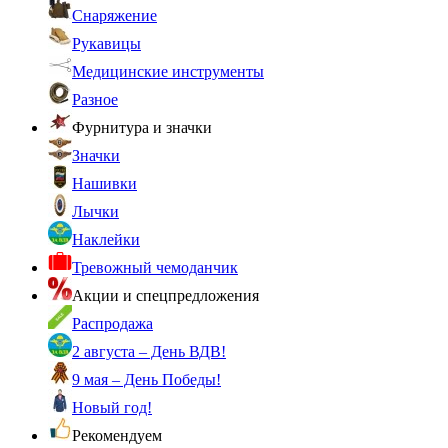
Снаряжение
Рукавицы
Медицинские инструменты
Разное
Фурнитура и значки
Значки
Нашивки
Лычки
Наклейки
Тревожный чемоданчик
Акции и спецпредложения
Распродажа
2 августа – День ВДВ!
9 мая – День Победы!
Новый год!
Рекомендуем