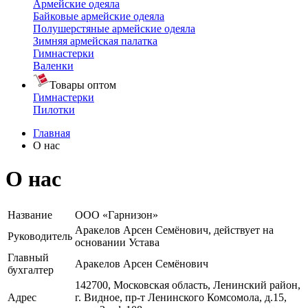
Армейские одеяла
Байковые армейские одеяла
Полушерстяные армейские одеяла
Зимняя армейская палатка
Гимнастерки
Валенки
Товары оптом
Гимнастерки
Пилотки
Главная
О нас
О нас
Название
ООО «Гарнизон»
Аракелов Арсен Семёнович, действует на
Руководитель
основании Устава
Главный
Аракелов Арсен Семёнович
бухгалтер
142700, Московская область, Ленинский район,
Адрес
г. Видное, пр-т Ленинского Комсомола, д.15,