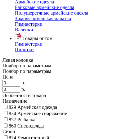
Армейские одеяла
Байковые армейские одеяла
Полушерстяные армейские одеяла
Зимняя армейская палатка
Гимнастерки
Валенки
Товары оптом
Гимнастерки
Пилотки
Левая колонка
Подбор по параметрам
Подбор по параметрам
Цена
р.
р.
Особенности товара
Назначение
829
Армейская одежда
834
Армейское снаряжение
857
Рыбалка
860
Спецодежда
Сезон
874
Демисезонный