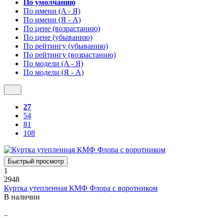
По умолчанию
По имени (A - Я)
По имени (Я - A)
По цене (возрастанию)
По цене (убыванию)
По рейтингу (убыванию)
По рейтингу (возрастанию)
По модели (A - Я)
По модели (Я - A)
27
54
81
108
Быстрый просмотр
1
2948
Куртка утепленная КМФ Флора с воротником
В наличии
..