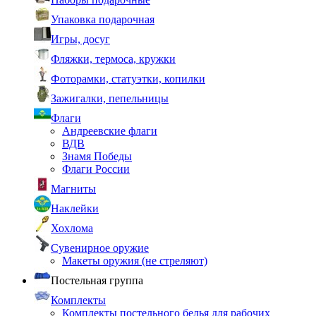
Упаковка подарочная
Игры, досуг
Фляжки, термоса, кружки
Фоторамки, статуэтки, копилки
Зажигалки, пепельницы
Флаги
Андреевские флаги
ВДВ
Знамя Победы
Флаги России
Магниты
Наклейки
Хохлома
Сувенирное оружие
Макеты оружия (не стреляют)
Постельная группа
Комплекты
Комплекты постельного белья для рабочих