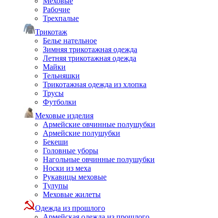
Меховые
Рабочие
Трехпалые
Трикотаж
Белье нательное
Зимняя трикотажная одежда
Летняя трикотажная одежда
Майки
Тельняшки
Трикотажная одежда из хлопка
Трусы
Футболки
Меховые изделия
Армейские овчинные полушубки
Армейские полушубки
Бекеши
Головные уборы
Нагольные овчинные полушубки
Носки из меха
Рукавицы меховые
Тулупы
Меховые жилеты
Одежда из прошлого
Армейская одежда из прошлого