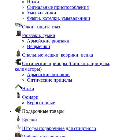
Ножи
Сигнальные приспособления
Умывальники
Фляги, котелки, умывальники
Очки, защита глаз
Рюкзаки, сумки
Армейские рюкзаки
Вещмешки
Спальные мешки, коврики, пенка
Оптические приборы (бинокли, прицелы,
калиматоры)
Армейские бинокли
Оптические прицелы
Ножи
Фонари
Керосиновые
Подарочные товары
Брелки
Штофы подарочные для спиртного
Наборы подарочные