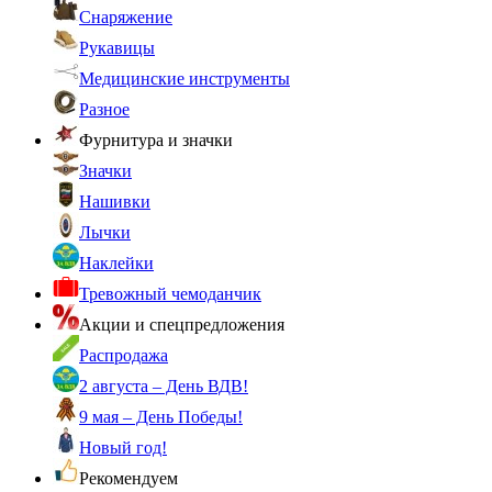
Снаряжение
Рукавицы
Медицинские инструменты
Разное
Фурнитура и значки
Значки
Нашивки
Лычки
Наклейки
Тревожный чемоданчик
Акции и спецпредложения
Распродажа
2 августа – День ВДВ!
9 мая – День Победы!
Новый год!
Рекомендуем