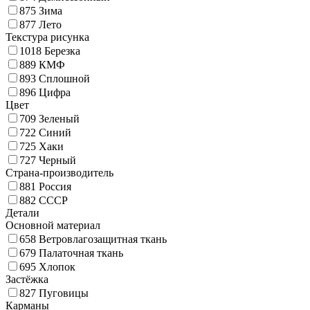
875
Зима
877
Лето
Текстура рисунка
1018
Березка
889
КМФ
893
Сплошной
896
Цифра
Цвет
709
Зеленый
722
Синий
725
Хаки
727
Черный
Страна-производитель
881
Россия
882
СССР
Детали
Основной материал
658
Ветровлагозащитная ткань
679
Палаточная ткань
695
Хлопок
Застёжка
827
Пуговицы
Карманы