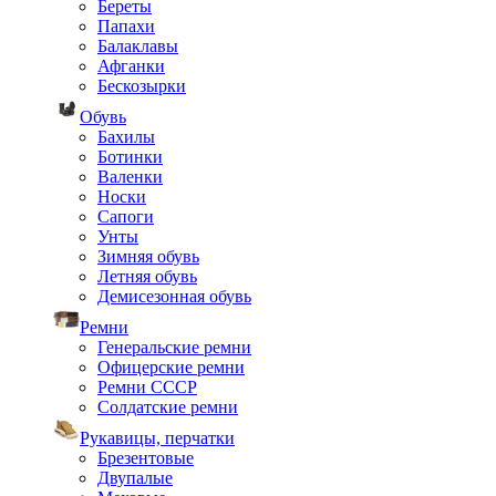
Береты
Папахи
Балаклавы
Афганки
Бескозырки
Обувь
Бахилы
Ботинки
Валенки
Носки
Сапоги
Унты
Зимняя обувь
Летняя обувь
Демисезонная обувь
Ремни
Генеральские ремни
Офицерские ремни
Ремни СССР
Солдатские ремни
Рукавицы, перчатки
Брезентовые
Двупалые