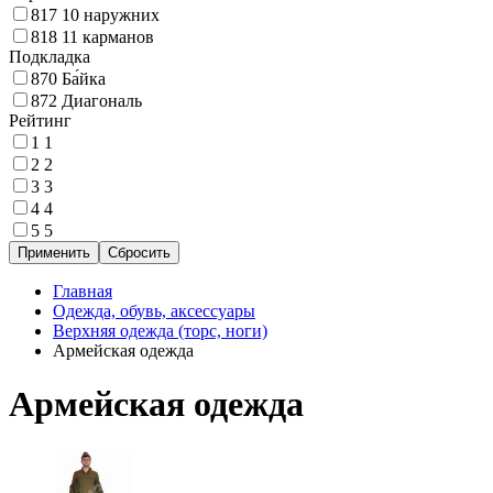
817
10 наружних
818
11 карманов
Подкладка
870
Ба́йка
872
Диагональ
Рейтинг
1
1
2
2
3
3
4
4
5
5
Главная
Одежда, обувь, аксессуары
Верхняя одежда (торс, ноги)
Армейская одежда
Армейская одежда