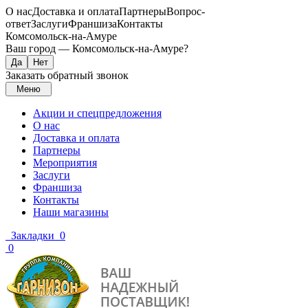
О нас
Доставка и оплата
Партнеры
Вопрос-
ответ
Заслуги
Франшиза
Контакты
Комсомольск-на-Амуре
Ваш город —
Комсомольск-на-Амуре
?
Заказать обратный звонок
Меню
Акции и спецпредложения
О нас
Доставка и оплата
Партнеры
Мероприятия
Заслуги
Франшиза
Контакты
Наши магазины
Закладки
0
0