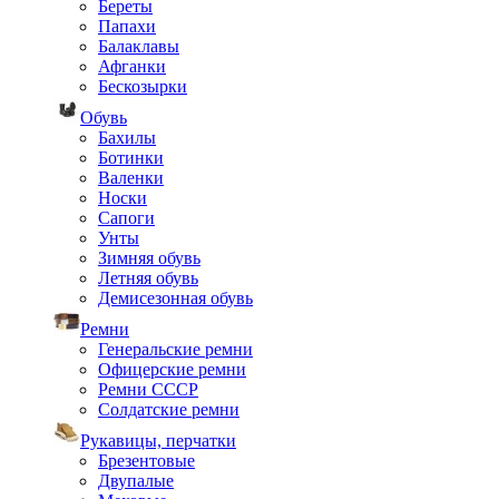
Береты
Папахи
Балаклавы
Афганки
Бескозырки
Обувь
Бахилы
Ботинки
Валенки
Носки
Сапоги
Унты
Зимняя обувь
Летняя обувь
Демисезонная обувь
Ремни
Генеральские ремни
Офицерские ремни
Ремни СССР
Солдатские ремни
Рукавицы, перчатки
Брезентовые
Двупалые