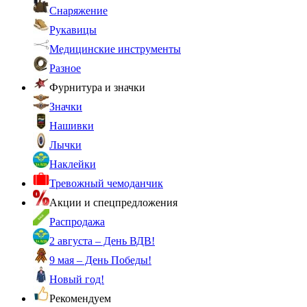
Снаряжение
Рукавицы
Медицинские инструменты
Разное
Фурнитура и значки
Значки
Нашивки
Лычки
Наклейки
Тревожный чемоданчик
Акции и спецпредложения
Распродажа
2 августа – День ВДВ!
9 мая – День Победы!
Новый год!
Рекомендуем