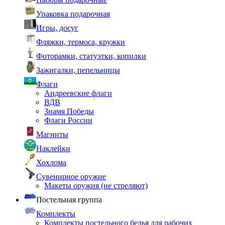
Упаковка подарочная
Игры, досуг
Фляжки, термоса, кружки
Фоторамки, статуэтки, копилки
Зажигалки, пепельницы
Флаги
Андреевские флаги
ВДВ
Знамя Победы
Флаги России
Магниты
Наклейки
Хохлома
Сувенирное оружие
Макеты оружия (не стреляют)
Постельная группа
Комплекты
Комплекты постельного белья для рабочих