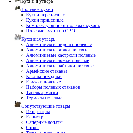
Кухни и утварь
Полевые кухни
Кухни переносные
Кухни прицепные
Комплектующие от полевых кухонь
Полевые кухни на СВО
Кухонная утварь
Алюминиевые бидоны полевые
Алюминиевые вилки полевые
Алюминиевые кастрюли полевые
Алюминиевые ложки полевые
Алюминиевые чайники полевые
Армейские стаканы
Казаны походные
Кружки полевые
Наборы полевых стаканов
Тарелки, миски
Термосы полевые
Сопутствующие товары
Генераторы
Канистры
Саперные лопаты
Столы
Тазы оцинкованные