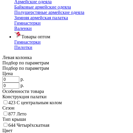
Армейские одеяла
Байковые армейские одеяла
Полушерстяные армейские одеяла
Зимняя армейская палатка
Гимнастерки
Валенки
Товары оптом
Гимнастерки
Пилотки
Левая колонка
Подбор по параметрам
Подбор по параметрам
Цена
р.
р.
Особенности товара
Конструкция палатки
423
С центральным колом
Сезон
877
Лето
Тип крыши
644
Четырёхскатная
Цвет