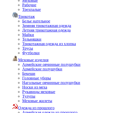
Меховые
Рабочие
Трехпалые
Трикотаж
Белье нательное
Зимняя трикотажная одежда
Летняя трикотажная одежда
Майки
Тельняшки
Трикотажная одежда из хлопка
Трусы
Футболки
Меховые изделия
Армейские овчинные полушубки
Армейские полушубки
Бекеши
Головные уборы
Нагольные овчинные полушубки
Носки из меха
Рукавицы меховые
Тулупы
Меховые жилеты
Одежда из прошлого
Армейская одежда из прошлого