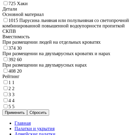
725
Хаки
Детали
Основной материал
1015
Парусина льняная или полульняная со светопрочной
комбинированной повышенной водоупорности пропиткой
СКПВ
Вместимость
При размещении людей на отдельных кроватях
374
30
При размещении на двухъярусных кроватях и нарах
392
60
При размещении на двухъярусных нарах
408
20
Рейтинг
1
1
2
2
3
3
4
4
5
5
Главная
Палатки и укрытия
Армейские палатки