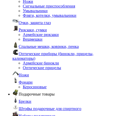
Ножи
Сигнальные приспособления
Умывальники
Фляги, котелки, умывальники
Очки, защита глаз
Рюкзаки, сумки
Армейские рюкзаки
Вещмешки
Спальные мешки, коврики, пенка
Оптические приборы (бинокли, прицелы,
калиматоры)
Армейские бинокли
Оптические прицелы
Ножи
Фонари
Керосиновые
Подарочные товары
Брелки
Штофы подарочные для спиртного
Наборы подарочные