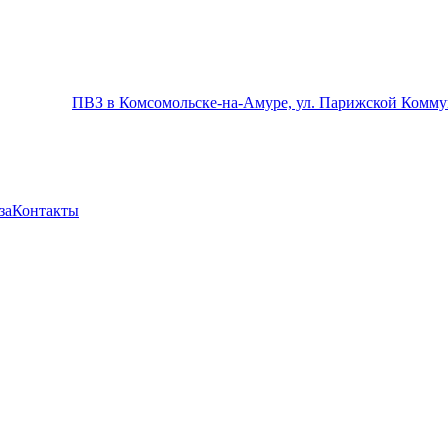
ПВЗ в Комсомольске-на-Амуре, ул. Парижской Комму
за
Контакты