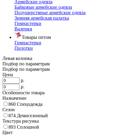
Армейские одеяла
Байковые армейские одеяла
Полушерстяные армейские одеяла
Зимняя армейская палатка
Гимнастерки
Валенки
Товары оптом
Гимнастерки
Пилотки
Левая колонка
Подбор по параметрам
Подбор по параметрам
Цена
р.
р.
Особенности товара
Назначение
860
Спецодежда
Сезон
874
Демисезонный
Текстура рисунка
893
Сплошной
Цвет