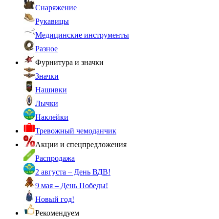
Снаряжение
Рукавицы
Медицинские инструменты
Разное
Фурнитура и значки
Значки
Нашивки
Лычки
Наклейки
Тревожный чемоданчик
Акции и спецпредложения
Распродажа
2 августа – День ВДВ!
9 мая – День Победы!
Новый год!
Рекомендуем