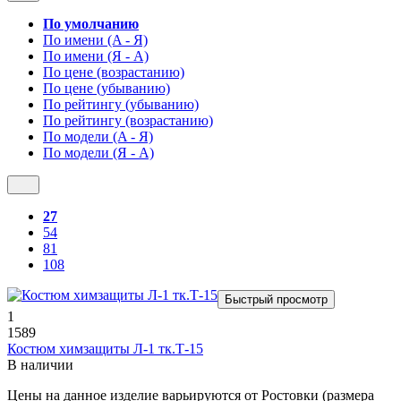
По умолчанию
По имени (A - Я)
По имени (Я - A)
По цене (возрастанию)
По цене (убыванию)
По рейтингу (убыванию)
По рейтингу (возрастанию)
По модели (A - Я)
По модели (Я - A)
27
54
81
108
Быстрый просмотр
1
1589
Костюм химзащиты Л-1 тк.Т-15
В наличии
Цены на данное изделие варьируются от Ростовки (размера