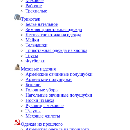
Меховые
Рабочие
Трехпалые
Трикотаж
Белье нательное
Зимняя трикотажная одежда
Летняя трикотажная одежда
Майки
Тельняшки
Трикотажная одежда из хлопка
Трусы
Футболки
Меховые изделия
Армейские овчинные полушубки
Армейские полушубки
Бекеши
Головные уборы
Нагольные овчинные полушубки
Носки из меха
Рукавицы меховые
Тулупы
Меховые жилеты
Одежда из прошлого
Армейская одежда из прошлого