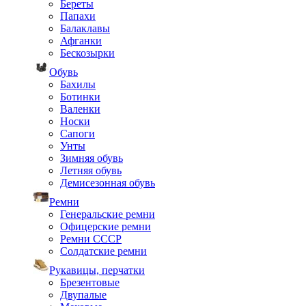
Береты
Папахи
Балаклавы
Афганки
Бескозырки
Обувь
Бахилы
Ботинки
Валенки
Носки
Сапоги
Унты
Зимняя обувь
Летняя обувь
Демисезонная обувь
Ремни
Генеральские ремни
Офицерские ремни
Ремни СССР
Солдатские ремни
Рукавицы, перчатки
Брезентовые
Двупалые