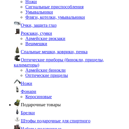
Ножи
Сигнальные приспособления
Умывальники
Фляги, котелки, умывальники
Очки, защита глаз
Рюкзаки, сумки
Армейские рюкзаки
Вещмешки
Спальные мешки, коврики, пенка
Оптические приборы (бинокли, прицелы,
калиматоры)
Армейские бинокли
Оптические прицелы
Ножи
Фонари
Керосиновые
Подарочные товары
Брелки
Штофы подарочные для спиртного
Наборы подарочные