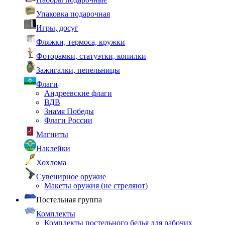
Упаковка подарочная
Игры, досуг
Фляжки, термоса, кружки
Фоторамки, статуэтки, копилки
Зажигалки, пепельницы
Флаги
Андреевские флаги
ВДВ
Знамя Победы
Флаги России
Магниты
Наклейки
Хохлома
Сувенирное оружие
Макеты оружия (не стреляют)
Постельная группа
Комплекты
Комплекты постельного белья для рабочих