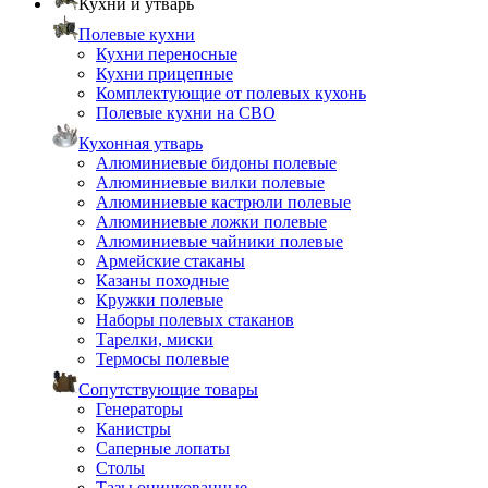
Кухни и утварь
Полевые кухни
Кухни переносные
Кухни прицепные
Комплектующие от полевых кухонь
Полевые кухни на СВО
Кухонная утварь
Алюминиевые бидоны полевые
Алюминиевые вилки полевые
Алюминиевые кастрюли полевые
Алюминиевые ложки полевые
Алюминиевые чайники полевые
Армейские стаканы
Казаны походные
Кружки полевые
Наборы полевых стаканов
Тарелки, миски
Термосы полевые
Сопутствующие товары
Генераторы
Канистры
Саперные лопаты
Столы
Тазы оцинкованные