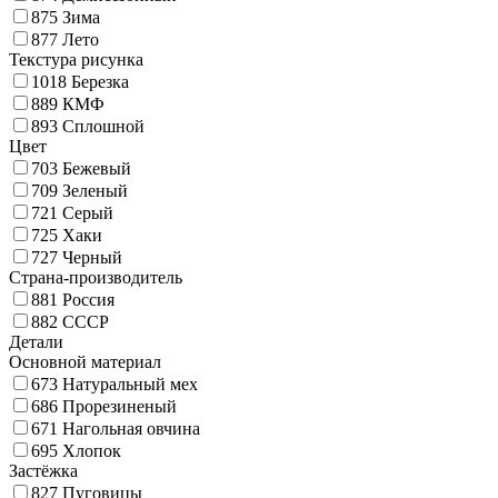
875
Зима
877
Лето
Текстура рисунка
1018
Березка
889
КМФ
893
Сплошной
Цвет
703
Бежевый
709
Зеленый
721
Серый
725
Хаки
727
Черный
Страна-производитель
881
Россия
882
СССР
Детали
Основной материал
673
Натуральный мех
686
Прорезиненый
671
Нагольная овчина
695
Хлопок
Застёжка
827
Пуговицы