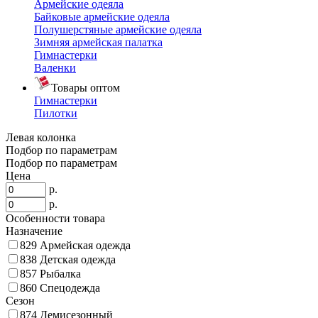
Армейские одеяла
Байковые армейские одеяла
Полушерстяные армейские одеяла
Зимняя армейская палатка
Гимнастерки
Валенки
Товары оптом
Гимнастерки
Пилотки
Левая колонка
Подбор по параметрам
Подбор по параметрам
Цена
р.
р.
Особенности товара
Назначение
829
Армейская одежда
838
Детская одежда
857
Рыбалка
860
Спецодежда
Сезон
874
Демисезонный