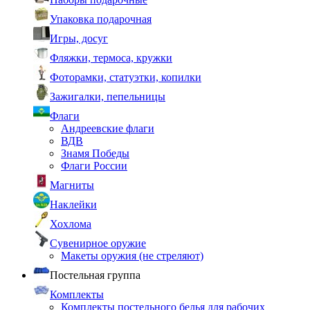
Упаковка подарочная
Игры, досуг
Фляжки, термоса, кружки
Фоторамки, статуэтки, копилки
Зажигалки, пепельницы
Флаги
Андреевские флаги
ВДВ
Знамя Победы
Флаги России
Магниты
Наклейки
Хохлома
Сувенирное оружие
Макеты оружия (не стреляют)
Постельная группа
Комплекты
Комплекты постельного белья для рабочих