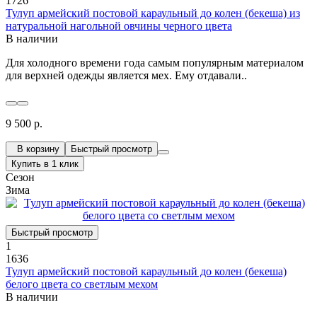
1726
Тулуп армейский постовой караульный до колен (бекеша) из
натуральной нагольной овчины черного цвета
В наличии
Для холодного времени года самым популярным материалом
для верхней одежды является мех. Ему отдавали..
9 500 р.
В корзину
Быстрый просмотр
Купить в 1 клик
Сезон
Зима
Быстрый просмотр
1
1636
Тулуп армейский постовой караульный до колен (бекеша)
белого цвета со светлым мехом
В наличии