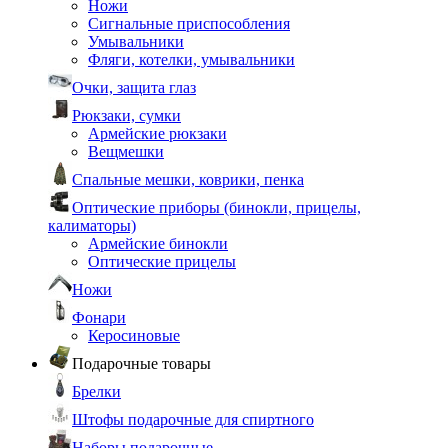
Ножи
Сигнальные приспособления
Умывальники
Фляги, котелки, умывальники
Очки, защита глаз
Рюкзаки, сумки
Армейские рюкзаки
Вещмешки
Спальные мешки, коврики, пенка
Оптические приборы (бинокли, прицелы,
калиматоры)
Армейские бинокли
Оптические прицелы
Ножи
Фонари
Керосиновые
Подарочные товары
Брелки
Штофы подарочные для спиртного
Наборы подарочные