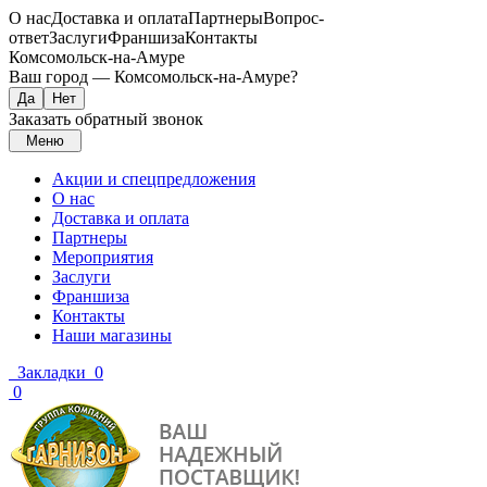
О нас
Доставка и оплата
Партнеры
Вопрос-
ответ
Заслуги
Франшиза
Контакты
Комсомольск-на-Амуре
Ваш город —
Комсомольск-на-Амуре
?
Заказать обратный звонок
Меню
Акции и спецпредложения
О нас
Доставка и оплата
Партнеры
Мероприятия
Заслуги
Франшиза
Контакты
Наши магазины
Закладки
0
0