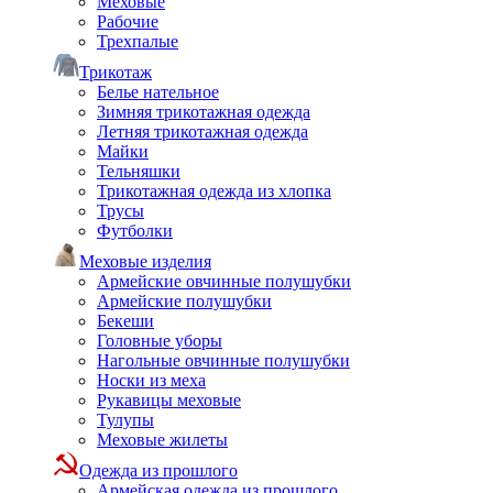
Меховые
Рабочие
Трехпалые
Трикотаж
Белье нательное
Зимняя трикотажная одежда
Летняя трикотажная одежда
Майки
Тельняшки
Трикотажная одежда из хлопка
Трусы
Футболки
Меховые изделия
Армейские овчинные полушубки
Армейские полушубки
Бекеши
Головные уборы
Нагольные овчинные полушубки
Носки из меха
Рукавицы меховые
Тулупы
Меховые жилеты
Одежда из прошлого
Армейская одежда из прошлого