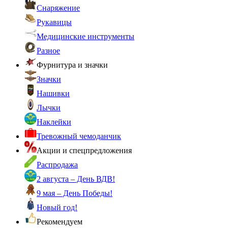
Снаряжение
Рукавицы
Медицинские инструменты
Разное
Фурнитура и значки
Значки
Нашивки
Лычки
Наклейки
Тревожный чемоданчик
Акции и спецпредложения
Распродажа
2 августа – День ВДВ!
9 мая – День Победы!
Новый год!
Рекомендуем