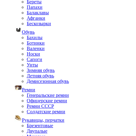
Береты
Папахи
Балаклавы
Афганки
Бескозырки
Обувь
Бахилы
Ботинки
Валенки
Носки
Сапоги
Унты
Зимняя обувь
Летняя обувь
Демисезонная обувь
Ремни
Генеральские ремни
Офицерские ремни
Ремни СССР
Солдатские ремни
Рукавицы, перчатки
Брезентовые
Двупалые