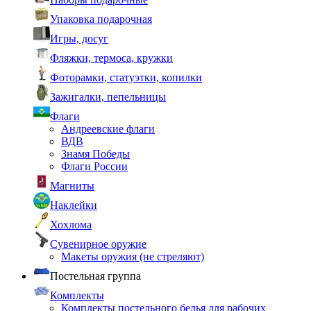
Упаковка подарочная
Игры, досуг
Фляжки, термоса, кружки
Фоторамки, статуэтки, копилки
Зажигалки, пепельницы
Флаги
Андреевские флаги
ВДВ
Знамя Победы
Флаги России
Магниты
Наклейки
Хохлома
Сувенирное оружие
Макеты оружия (не стреляют)
Постельная группа
Комплекты
Комплекты постельного белья для рабочих