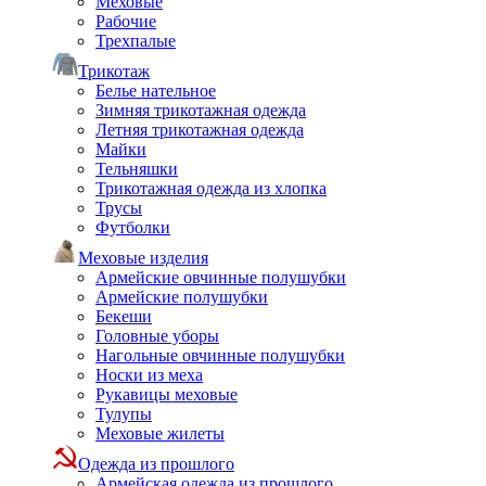
Меховые
Рабочие
Трехпалые
Трикотаж
Белье нательное
Зимняя трикотажная одежда
Летняя трикотажная одежда
Майки
Тельняшки
Трикотажная одежда из хлопка
Трусы
Футболки
Меховые изделия
Армейские овчинные полушубки
Армейские полушубки
Бекеши
Головные уборы
Нагольные овчинные полушубки
Носки из меха
Рукавицы меховые
Тулупы
Меховые жилеты
Одежда из прошлого
Армейская одежда из прошлого