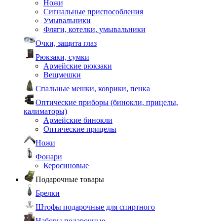
Ножи
Сигнальные приспособления
Умывальники
Фляги, котелки, умывальники
Очки, защита глаз
Рюкзаки, сумки
Армейские рюкзаки
Вещмешки
Спальные мешки, коврики, пенка
Оптические приборы (бинокли, прицелы,
калиматоры)
Армейские бинокли
Оптические прицелы
Ножи
Фонари
Керосиновые
Подарочные товары
Брелки
Штофы подарочные для спиртного
Наборы подарочные