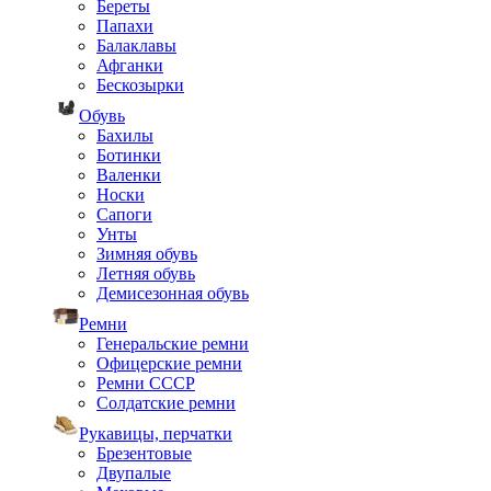
Береты
Папахи
Балаклавы
Афганки
Бескозырки
Обувь
Бахилы
Ботинки
Валенки
Носки
Сапоги
Унты
Зимняя обувь
Летняя обувь
Демисезонная обувь
Ремни
Генеральские ремни
Офицерские ремни
Ремни СССР
Солдатские ремни
Рукавицы, перчатки
Брезентовые
Двупалые