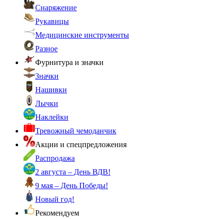
Снаряжение
Рукавицы
Медицинские инструменты
Разное
Фурнитура и значки
Значки
Нашивки
Лычки
Наклейки
Тревожный чемоданчик
Акции и спецпредложения
Распродажа
2 августа – День ВДВ!
9 мая – День Победы!
Новый год!
Рекомендуем