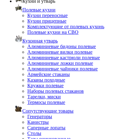
Кухни и утварь
Полевые кухни
Кухни переносные
Кухни прицепные
Комплектующие от полевых кухонь
Полевые кухни на СВО
Кухонная утварь
Алюминиевые бидоны полевые
Алюминиевые вилки полевые
Алюминиевые кастрюли полевые
Алюминиевые ложки полевые
Алюминиевые чайники полевые
Армейские стаканы
Казаны походные
Кружки полевые
Наборы полевых стаканов
Тарелки, миски
Термосы полевые
Сопутствующие товары
Генераторы
Канистры
Саперные лопаты
Столы
Тазы оцинкованные