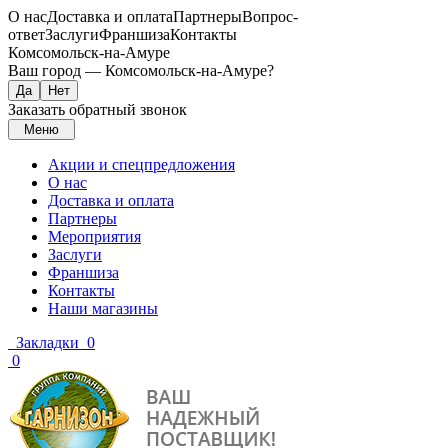
О нас
Доставка и оплата
Партнеры
Вопрос-
ответ
Заслуги
Франшиза
Контакты
Комсомольск-на-Амуре
Ваш город —
Комсомольск-на-Амуре
?
Заказать обратный звонок
Меню
Акции и спецпредложения
О нас
Доставка и оплата
Партнеры
Мероприятия
Заслуги
Франшиза
Контакты
Наши магазины
Закладки
0
0