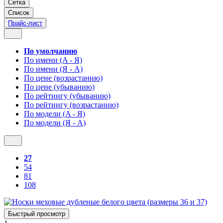
Сетка
Список
Прайс-лист
По умолчанию
По имени (A - Я)
По имени (Я - A)
По цене (возрастанию)
По цене (убыванию)
По рейтингу (убыванию)
По рейтингу (возрастанию)
По модели (A - Я)
По модели (Я - A)
27
54
81
108
Быстрый просмотр