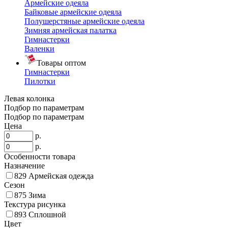
Армейские одеяла
Байковые армейские одеяла
Полушерстяные армейские одеяла
Зимняя армейская палатка
Гимнастерки
Валенки
Товары оптом
Гимнастерки
Пилотки
Левая колонка
Подбор по параметрам
Подбор по параметрам
Цена
р.
р.
Особенности товара
Назначение
829
Армейская одежда
Сезон
875
Зима
Текстура рисунка
893
Сплошной
Цвет