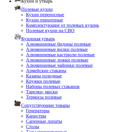
Кухни и утварь
Полевые кухни
Кухни переносные
Кухни прицепные
Комплектующие от полевых кухонь
Полевые кухни на СВО
Кухонная утварь
Алюминиевые бидоны полевые
Алюминиевые вилки полевые
Алюминиевые кастрюли полевые
Алюминиевые ложки полевые
Алюминиевые чайники полевые
Армейские стаканы
Казаны походные
Кружки полевые
Наборы полевых стаканов
Тарелки, миски
Термосы полевые
Сопутствующие товары
Генераторы
Канистры
Саперные лопаты
Столы
Тазы оцинкованные