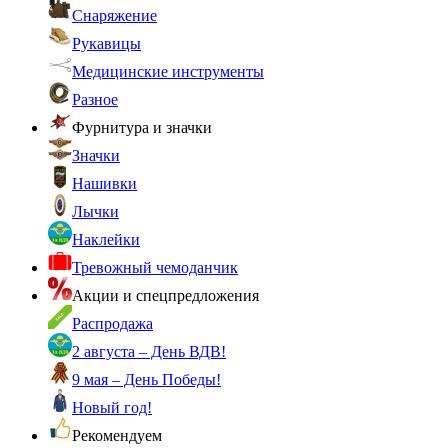
Снаряжение
Рукавицы
Медицинские инструменты
Разное
Фурнитура и значки
Значки
Нашивки
Лычки
Наклейки
Тревожный чемоданчик
Акции и спецпредложения
Распродажа
2 августа – День ВДВ!
9 мая – День Победы!
Новый год!
Рекомендуем