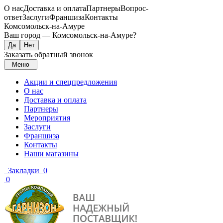
О нас
Доставка и оплата
Партнеры
Вопрос-
ответ
Заслуги
Франшиза
Контакты
Комсомольск-на-Амуре
Ваш город —
Комсомольск-на-Амуре
?
Заказать обратный звонок
Меню
Акции и спецпредложения
О нас
Доставка и оплата
Партнеры
Мероприятия
Заслуги
Франшиза
Контакты
Наши магазины
Закладки
0
0