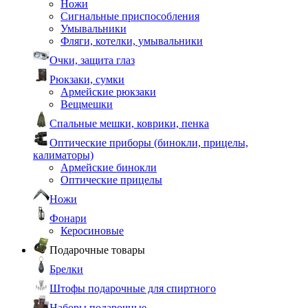
Ножи
Сигнальные приспособления
Умывальники
Фляги, котелки, умывальники
Очки, защита глаз
Рюкзаки, сумки
Армейские рюкзаки
Вещмешки
Спальные мешки, коврики, пенка
Оптические приборы (бинокли, прицелы,
калиматоры)
Армейские бинокли
Оптические прицелы
Ножи
Фонари
Керосиновые
Подарочные товары
Брелки
Штофы подарочные для спиртного
Наборы подарочные