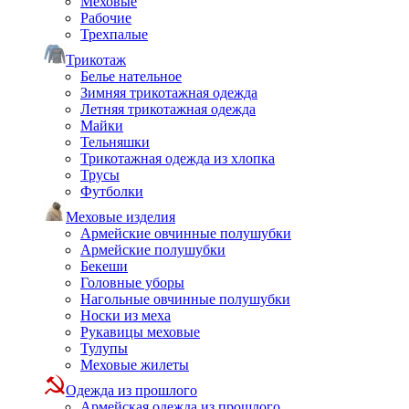
Меховые
Рабочие
Трехпалые
Трикотаж
Белье нательное
Зимняя трикотажная одежда
Летняя трикотажная одежда
Майки
Тельняшки
Трикотажная одежда из хлопка
Трусы
Футболки
Меховые изделия
Армейские овчинные полушубки
Армейские полушубки
Бекеши
Головные уборы
Нагольные овчинные полушубки
Носки из меха
Рукавицы меховые
Тулупы
Меховые жилеты
Одежда из прошлого
Армейская одежда из прошлого