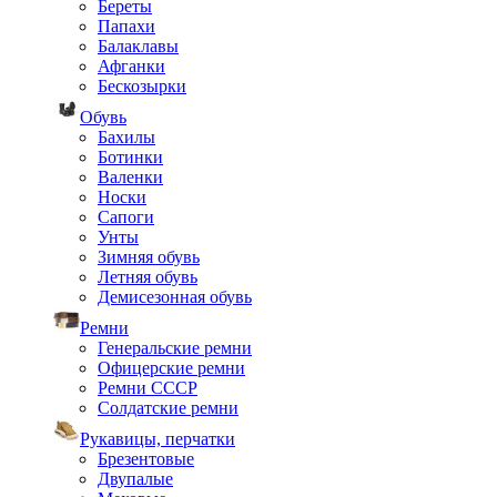
Береты
Папахи
Балаклавы
Афганки
Бескозырки
Обувь
Бахилы
Ботинки
Валенки
Носки
Сапоги
Унты
Зимняя обувь
Летняя обувь
Демисезонная обувь
Ремни
Генеральские ремни
Офицерские ремни
Ремни СССР
Солдатские ремни
Рукавицы, перчатки
Брезентовые
Двупалые