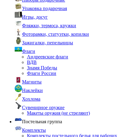
Упаковка подарочная
Игры, досуг
Фляжки, термоса, кружки
Фоторамки, статуэтки, копилки
Зажигалки, пепельницы
Флаги
Андреевские флаги
ВДВ
Знамя Победы
Флаги России
Магниты
Наклейки
Хохлома
Сувенирное оружие
Макеты оружия (не стреляют)
Постельная группа
Комплекты
Комплекты постельного белья для рабочих