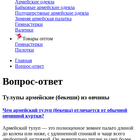
Армейские одеяла
Байковые армейские одеяла
Полушерстяные армейские одеяла
Зимняя армейская палатка
Гимнастерки
Валенки
Товары оптом
Гимнастерки
Пилотки
Главная
Вопрос-ответ
Вопрос-ответ
Тулупы армейские (бекеши) из овчины
Чем армейский тулуп (бекеша) отличается от обычной
овчинной куртки?
Армейский тулуп — это полноценное зимнее пальто длиной
до колена или ниже, с удлиненной спинкой и чаще всего
двубортной застежкой. Он значительно теплее за счет более