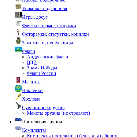
Упаковка подарочная
Игры, досуг
Фляжки, термоса, кружки
Фоторамки, статуэтки, копилки
Зажигалки, пепельницы
Флаги
Андреевские флаги
ВДВ
Знамя Победы
Флаги России
Магниты
Наклейки
Хохлома
Сувенирное оружие
Макеты оружия (не стреляют)
Постельная группа
Комплекты
Комплекты постельного белья для рабочих