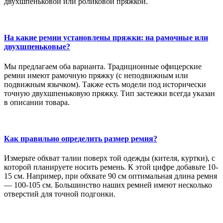
двухшпеньковой или роликовой пряжкой.
На какие ремни установлены пряжки: на рамочные или
двухшпеньковые?
Мы предлагаем оба варианта. Традиционные офицерские
ремни имеют рамочную пряжку (с неподвижным или
подвижным язычком). Также есть модели под исторически
точную двухшпеньковую пряжку. Тип застежки всегда указан
в описании товара.
Как правильно определить размер ремня?
Измерьте обхват талии поверх той одежды (кителя, куртки), с
которой планируете носить ремень. К этой цифре добавьте 10-
15 см. Например, при обхвате 90 см оптимальная длина ремня
— 100-105 см. Большинство наших ремней имеют несколько
отверстий для точной подгонки.