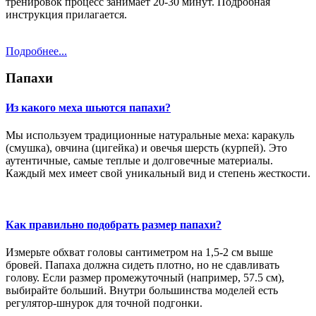
тренировок процесс занимает 20-30 минут. Подробная
инструкция прилагается.
Подробнее...
Папахи
Из какого меха шьются папахи?
Мы используем традиционные натуральные меха: каракуль
(смушка), овчина (цигейка) и овечья шерсть (курпей). Это
аутентичные, самые теплые и долговечные материалы.
Каждый мех имеет свой уникальный вид и степень жесткости.
Как правильно подобрать размер папахи?
Измерьте обхват головы сантиметром на 1,5-2 см выше
бровей. Папаха должна сидеть плотно, но не сдавливать
голову. Если размер промежуточный (например, 57.5 см),
выбирайте больший. Внутри большинства моделей есть
регулятор-шнурок для точной подгонки.