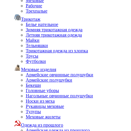
Меховые
Рабочие
Трехпалые
Трикотаж
Белье нательное
Зимняя трикотажная одежда
Летняя трикотажная одежда
Майки
Тельняшки
Трикотажная одежда из хлопка
Трусы
Футболки
Меховые изделия
Армейские овчинные полушубки
Армейские полушубки
Бекеши
Головные уборы
Нагольные овчинные полушубки
Носки из меха
Рукавицы меховые
Тулупы
Меховые жилеты
Одежда из прошлого
Армейская одежда из прошлого