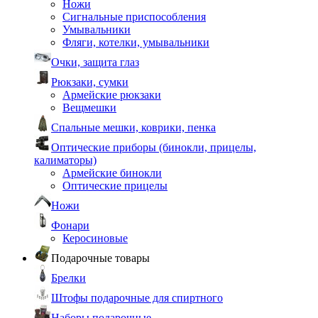
Ножи
Сигнальные приспособления
Умывальники
Фляги, котелки, умывальники
Очки, защита глаз
Рюкзаки, сумки
Армейские рюкзаки
Вещмешки
Спальные мешки, коврики, пенка
Оптические приборы (бинокли, прицелы,
калиматоры)
Армейские бинокли
Оптические прицелы
Ножи
Фонари
Керосиновые
Подарочные товары
Брелки
Штофы подарочные для спиртного
Наборы подарочные