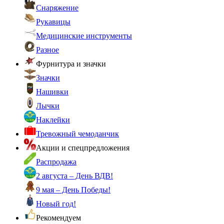
Снаряжение
Рукавицы
Медицинские инструменты
Разное
Фурнитура и значки
Значки
Нашивки
Лычки
Наклейки
Тревожный чемоданчик
Акции и спецпредложения
Распродажа
2 августа – День ВДВ!
9 мая – День Победы!
Новый год!
Рекомендуем