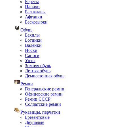
Береты
Папахи
Балаклавы
Афганки
Бескозырки
Обувь
Бахилы
Ботинки
Валенки
Носки
Сапоги
Унты
Зимняя обувь
Летняя обувь
Демисезонная обувь
Ремни
Генеральские ремни
Офицерские ремни
Ремни СССР
Солдатские ремни
Рукавицы, перчатки
Брезентовые
Двупалые