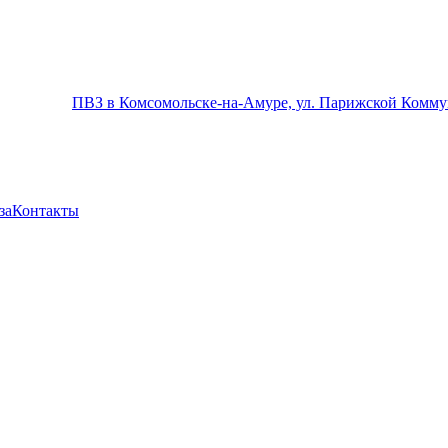
ПВЗ в Комсомольске-на-Амуре, ул. Парижской Комму
за
Контакты