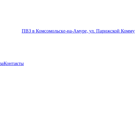
ПВЗ в Комсомольске-на-Амуре, ул. Парижской Комму
за
Контакты