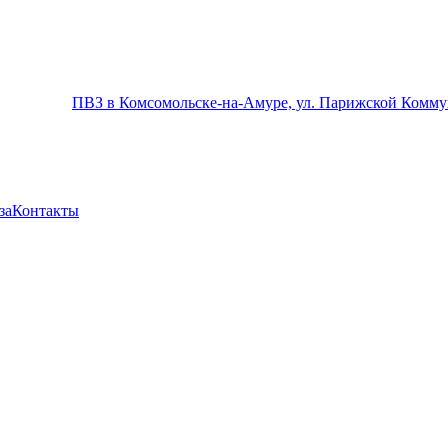
ПВЗ в Комсомольске-на-Амуре, ул. Парижской Комму
за
Контакты