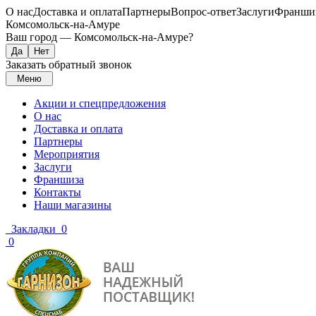
О нас
Доставка и оплата
Партнеры
Вопрос-ответ
Заслуги
Франши
Комсомольск-на-Амуре
Ваш город —
Комсомольск-на-Амуре
?
Заказать обратный звонок
Меню
Акции и спецпредложения
О нас
Доставка и оплата
Партнеры
Мероприятия
Заслуги
Франшиза
Контакты
Наши магазины
Закладки
0
0