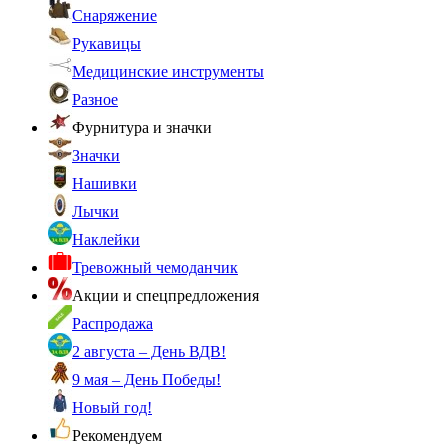
Снаряжение
Рукавицы
Медицинские инструменты
Разное
Фурнитура и значки
Значки
Нашивки
Лычки
Наклейки
Тревожный чемоданчик
Акции и спецпредложения
Распродажа
2 августа – День ВДВ!
9 мая – День Победы!
Новый год!
Рекомендуем