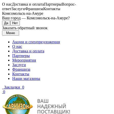
О нас
Доставка и оплата
Партнеры
Вопрос-
ответ
Заслуги
Франшиза
Контакты
Комсомольск-на-Амуре
Ваш город —
Комсомольск-на-Амуре
?
Заказать обратный звонок
Меню
Акции и спецпредложения
О нас
Доставка и оплата
Партнеры
Мероприятия
Заслуги
Франшиза
Контакты
Наши магазины
Закладки
0
0