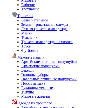
Меховые
Рабочие
Трехпалые
Трикотаж
Белье нательное
Зимняя трикотажная одежда
Летняя трикотажная одежда
Майки
Тельняшки
Трикотажная одежда из хлопка
Трусы
Футболки
Меховые изделия
Армейские овчинные полушубки
Армейские полушубки
Бекеши
Головные уборы
Нагольные овчинные полушубки
Носки из меха
Рукавицы меховые
Тулупы
Меховые жилеты
Одежда из прошлого
Армейская одежда из прошлого