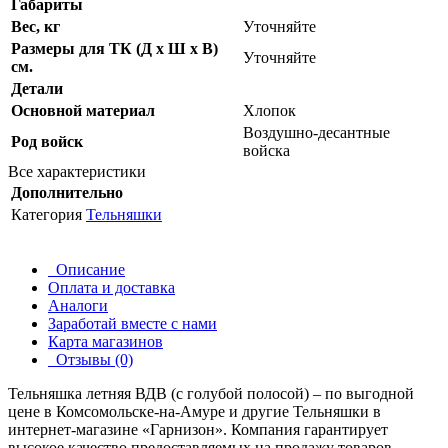
Габариты
Вес, кг
Уточняйте
Размеры для ТК (Д х Ш х В)
Уточняйте
см.
Детали
Основной материал
Хлопок
Воздушно-десантные
Род войск
войска
Все характеристики
Дополнительно
Категория
Тельняшки
Описание
Оплата и доставка
Аналоги
Заработай вместе с нами
Карта магазинов
Отзывы (0)
Тельняшка летняя ВДВ (с голубой полосой) – по выгодной
цене в Комсомольске-на-Амуре и другие
Тельняшки
в
интернет-магазине «Гарнизон». Компания гарантирует
высокое качество предоставляемых на продажу товаров.