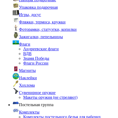
Упаковка подарочная
Игры, досуг
Фляжки, термоса, кружки
Фоторамки, статуэтки, копилки
Зажигалки, пепельницы
Флаги
Андреевские флаги
ВДВ
Знамя Победы
Флаги России
Магниты
Наклейки
Хохлома
Сувенирное оружие
Макеты оружия (не стреляют)
Постельная группа
Комплекты
Комплекты постельного белья для рабочих