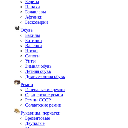
Береты
Папахи
Балаклавы
Афганки
Бескозырки
Обувь
Бахилы
Ботинки
Валенки
Носки
Сапоги
Унты
Зимняя обувь
Летняя обувь
Демисезонная обувь
Ремни
Генеральские ремни
Офицерские ремни
Ремни СССР
Солдатские ремни
Рукавицы, перчатки
Брезентовые
Двупалые