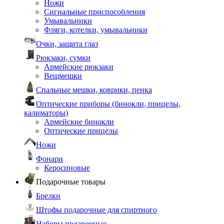
Ножи
Сигнальные приспособления
Умывальники
Фляги, котелки, умывальники
Очки, защита глаз
Рюкзаки, сумки
Армейские рюкзаки
Вещмешки
Спальные мешки, коврики, пенка
Оптические приборы (бинокли, прицелы,
калиматоры)
Армейские бинокли
Оптические прицелы
Ножи
Фонари
Керосиновые
Подарочные товары
Брелки
Штофы подарочные для спиртного
Наборы подарочные